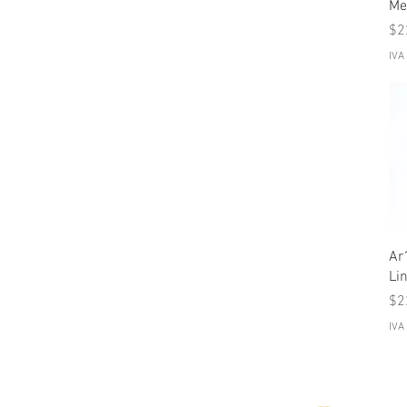
Me
Pr
$2
IVA
Ar
Li
Pr
$2
IVA