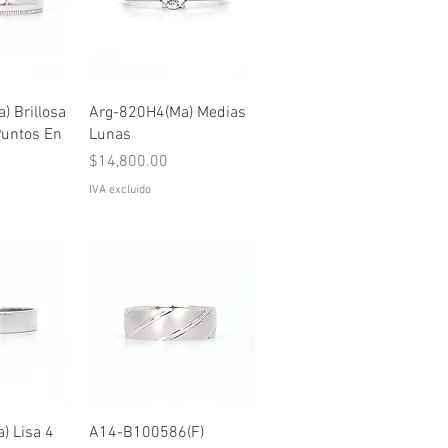
pida
Vista rápida
 Brillosa
Arg-820H4(Ma) Medias
Puntos En
Lunas
Precio
$14,800.00
IVA excluido
pida
Vista rápida
) Lisa 4
A14-B100586(F)