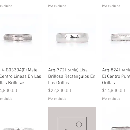
 excluido
IVA excluido
IVA excluido
Vista rápida
Vista rápida
Vista rá
14-B03304(F) Mate
Arg-772H6(Ma) Lisa
Arg-824H4(Ma
 Centro Lineas En Las
Brillosa Rectangulos En
El Centro Pun
llas Brillosas
Las Orillas
Orillas
ecio
Precio
Precio
4,800.00
$22,200.00
$14,800.00
 excluido
IVA excluido
IVA excluido