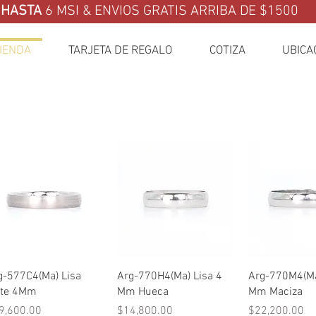
HASTA
6 MSI & ENVIOS GRATIS ARRIBA DE $1500
IENDA
TARJETA DE REGALO
COTIZA
UBICA
Vista rápida
Vista rápida
Vista rá
g-577C4(Ma) Lisa
Arg-770H4(Ma) Lisa 4
Arg-770M4(Ma
te 4Mm
Mm Hueca
Mm Maciza
ecio
Precio
Precio
9,600.00
$14,800.00
$22,200.00