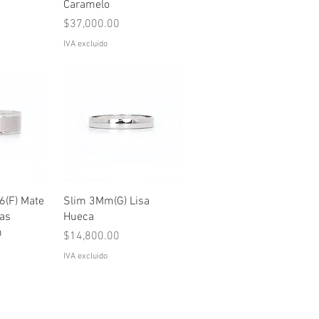
Caramelo
Precio
$37,000.00
IVA excluido
pida
Vista rápida
(F) Mate
Slim 3Mm(G) Lisa
las
Hueca
m
Precio
$14,800.00
IVA excluido