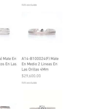
IVA excluido
pida
Vista rápida
) Mate En
A14-B100024(F) Mate
tos En Las
En Medio 2 Lineas En
Las Orillas 4Mm
Precio
$29,600.00
IVA excluido