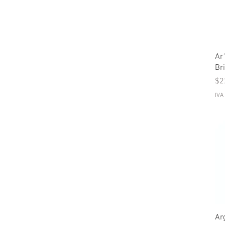
Ar
Br
Pr
$2
IVA
Ar