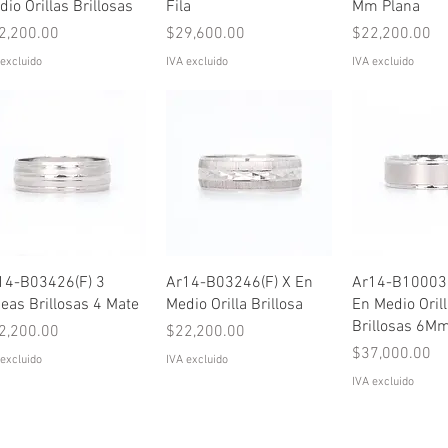
dio Orillas Brillosas
Fila
Mm Plana
ecio
Precio
Precio
2,200.00
$29,600.00
$22,200.00
 excluido
IVA excluido
IVA excluido
Vista rápida
Vista rápida
Vista rá
14-B03426(F) 3
Ar14-B03246(F) X En
Ar14-B100036
neas Brillosas 4 Mate
Medio Orilla Brillosa
En Medio Oril
Brillosas 6M
ecio
Precio
2,200.00
$22,200.00
Precio
$37,000.00
 excluido
IVA excluido
IVA excluido