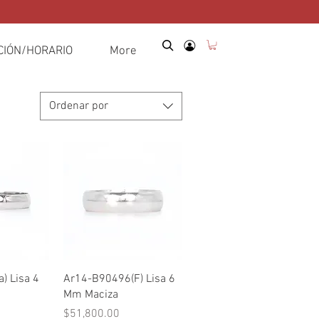
CIÓN/HORARIO
More
Ordenar por
pida
Vista rápida
) Lisa 4
Ar14-B90496(F) Lisa 6
Mm Maciza
Precio
$51,800.00