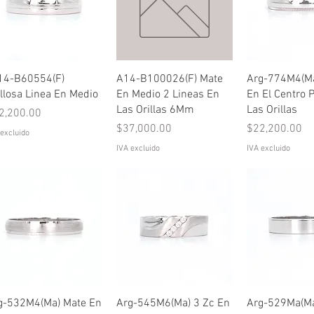
Vista rápida
Vista rápida
Vista rá
14-B60554(F)
A14-B100026(F) Mate
Arg-774M4(Ma)
illosa Linea En Medio
En Medio 2 Lineas En
En El Centro 
Las Orillas 6Mm
Las Orillas
ecio
2,200.00
Precio
Precio
$37,000.00
$22,200.00
 excluido
IVA excluido
IVA excluido
Vista rápida
Vista rápida
Vista rá
g-532M4(Ma) Mate En
Arg-545M6(Ma) 3 Zc En
Arg-529Ma(Ma