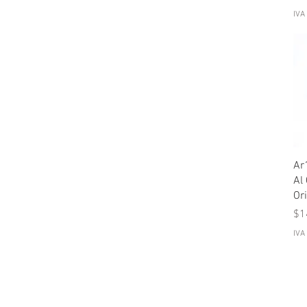
IVA
Ar
Al
Ori
Pr
$1
IVA