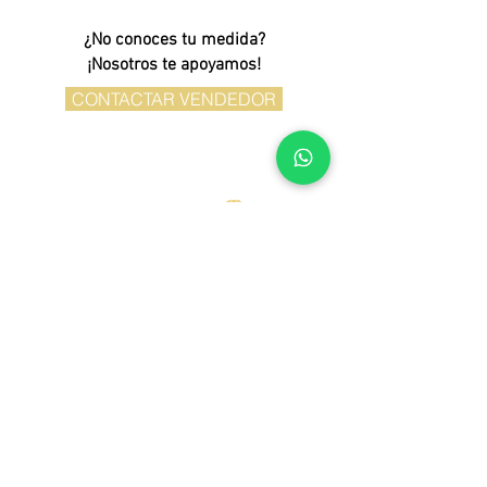
¿No conoces tu medida?
¡Nosotros te apoyamos!
CONTACTAR VENDEDOR
Mi Cuenta
FAQ
Registro Perforaciones
Envíos
Política de
Devoluciones/Apartados/Reparaciones
Contáctanos