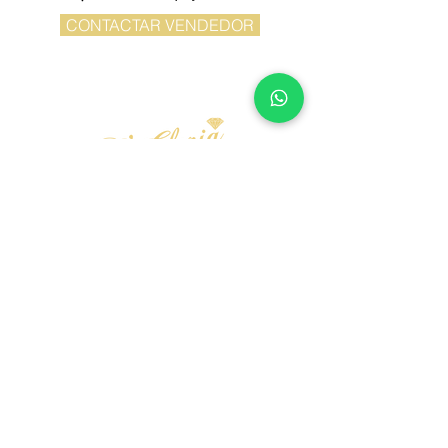
CONTACTAR VENDEDOR
Mi Cuenta
FAQ
Registro Perforaciones
Envíos
Política de
Devoluciones/Apartados/Reparaciones
Contáctanos
Aviso de Privacidad
Facturación