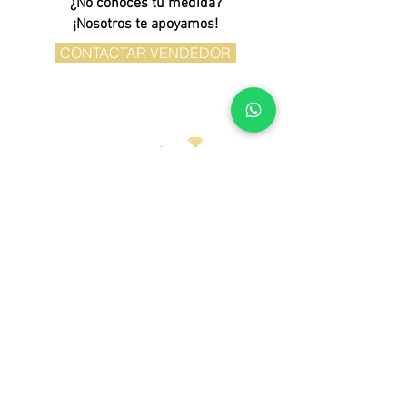
¿No conoces tu medida?
¡Nosotros te apoyamos!
CONTACTAR VENDEDOR
Mi Cuenta
FAQ
Registro Perforaciones
Envíos
Política de
Devoluciones/Apartados/Reparaciones
Contáctanos
Aviso de Privacidad