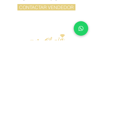
CONTACTAR VENDEDOR
Mi Cuenta
FAQ
Registro Perforaciones
Envíos
Política de
Devoluciones/Apartados/Reparaciones
Contáctanos
Aviso de Privacidad
Facturación