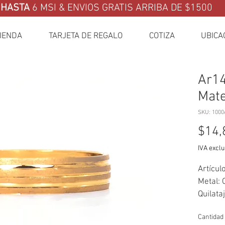
HASTA
6 MSI & ENVIOS GRATIS ARRIBA DE $1500
IENDA
TARJETA DE REGALO
COTIZA
UBICA
Ar14
Mate
SKU: 1000
$14,
IVA exclu
Artícul
Metal: 
Quilataj
Piedra(
Cantidad