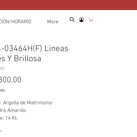
CIÓN/HORARIO
More
-03464H(F) Lineas
s Y Brillosa
651
Precio
800.00
ido
o: Argolla de Matrimonio 
Oro Amarillo
e: 14 Kt.
s): N/A
*