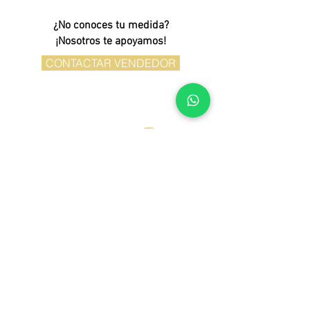
¿No conoces tu medida?
¡Nosotros te apoyamos!
CONTACTAR VENDEDOR
Mi Cuenta
FAQ
Registro Perforaciones
Envíos
Política de
Devoluciones/Apartados/Reparaciones
Contáctanos